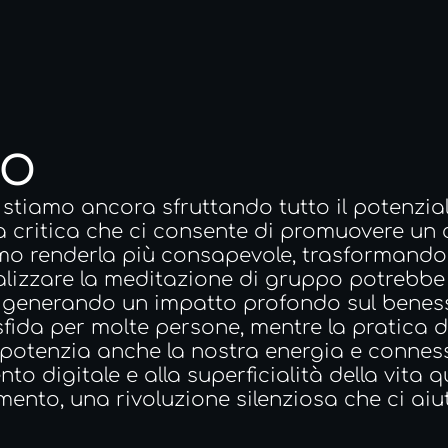
EO
stiamo ancora sfruttando tutto il potenzial
 critica che ci consente di promuovere u
amo renderla più consapevole, trasformandol
izzare la meditazione di gruppo potrebbe rid
, generando un impatto profondo sul benessere
fida per molte persone, mentre la pratica d
otenzia anche la nostra energia e connession
nto digitale e alla superficialità della vita
nto, una rivoluzione silenziosa che ci aiuti